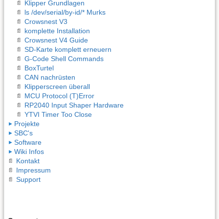
Klipper Grundlagen
ls /dev/serial/by-id/* Murks
Crowsnest V3
komplette Installation
Crowsnest V4 Guide
SD-Karte komplett erneuern
G-Code Shell Commands
BoxTurtel
CAN nachrüsten
Klipperscreen überall
MCU Protocol (T)Error
RP2040 Input Shaper Hardware
YTVI Timer Too Close
Projekte
SBC's
Software
Wiki Infos
Kontakt
Impressum
Support