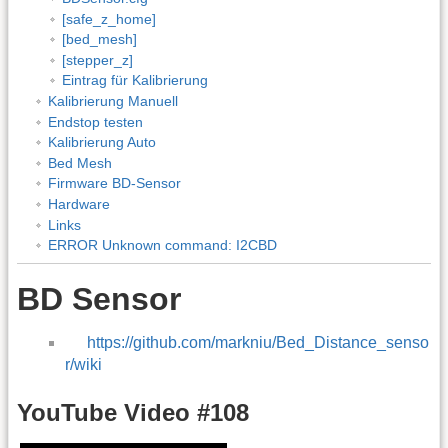
[safe_z_home]
[bed_mesh]
[stepper_z]
Eintrag für Kalibrierung
Kalibrierung Manuell
Endstop testen
Kalibrierung Auto
Bed Mesh
Firmware BD-Sensor
Hardware
Links
ERROR Unknown command: I2CBD
BD Sensor
https://github.com/markniu/Bed_Distance_senso
r/wiki
YouTube Video #108