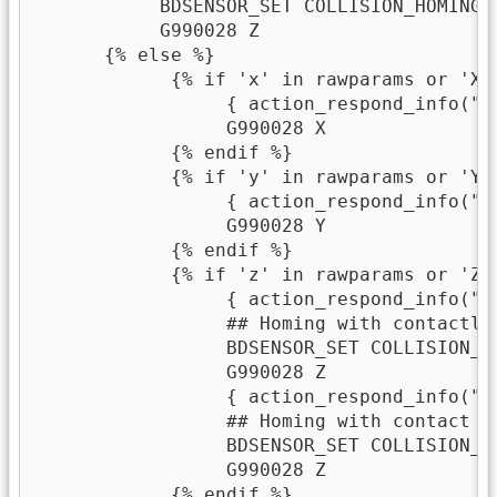
           BDSENSOR_SET COLLISION_HOMING=1
           G990028 Z

      {% else %}

            {% if 'x' in rawparams or 'X' 
                 { action_respond_info("ho
                 G990028 X

            {% endif %}

            {% if 'y' in rawparams or 'Y' 
                 { action_respond_info("ho
                 G990028 Y

            {% endif %}

            {% if 'z' in rawparams or 'Z' 
                 { action_respond_info("ho
                 ## Homing with contactle
                 BDSENSOR_SET COLLISION_HO
                 G990028 Z

                 { action_respond_info("ho
                 ## Homing with contact p
                 BDSENSOR_SET COLLISION_HO
                 G990028 Z

            {% endif %}
