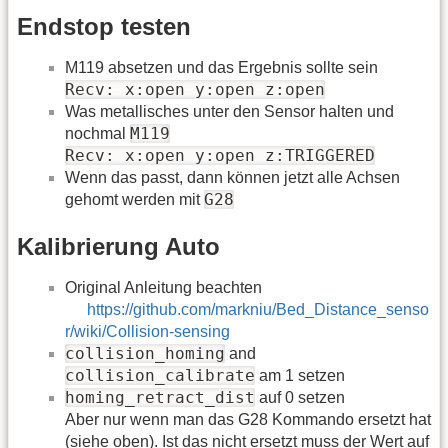
Endstop testen
M119 absetzen und das Ergebnis sollte sein
Recv: x:open y:open z:open
Was metallisches unter den Sensor halten und
M119
nochmal
Recv: x:open y:open z:TRIGGERED
Wenn das passt, dann können jetzt alle Achsen
G28
gehomt werden mit
Kalibrierung Auto
Original Anleitung beachten
https://github.com/markniu/Bed_Distance_senso
r/wiki/Collision-sensing
collision_homing
and
collision_calibrate
am 1 setzen
homing_retract_dist
auf 0 setzen
Aber nur wenn man das G28 Kommando ersetzt hat
(siehe oben). Ist das nicht ersetzt muss der Wert auf