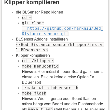
Klipper kompilieren
die BLSensor Repo klonen
cd ~
git clone
https://github.com/markniu/Bed_
Distance_sensor.git
BLSensor Addons installieren
~/Bed_Distance_sensor/klipper/instal
l_BDsensor.sh
Klipper kompilieren
cd ~/klipper/
make menuconfig
Hinweis
Hier müsst ihr euer Board ganz normal
einstellen. Es gibt keine direkte Option für
BDSensor!
./make_with_bdsensor.sh
make flash
Hinweis
Wie ihr genau euer Board flashen
müsst hängt vom Board und der Flashmethode
make flash
ab!
steht hier nur als Beispiel und