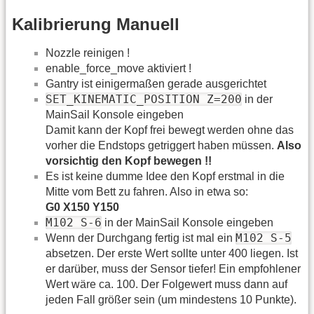
Kalibrierung Manuell
Nozzle reinigen !
enable_force_move aktiviert !
Gantry ist einigermaßen gerade ausgerichtet
SET_KINEMATIC_POSITION Z=200
in der
MainSail Konsole eingeben
Damit kann der Kopf frei bewegt werden ohne das
vorher die Endstops getriggert haben müssen.
Also
vorsichtig den Kopf bewegen !!
Es ist keine dumme Idee den Kopf erstmal in die
Mitte vom Bett zu fahren. Also in etwa so:
G0 X150 Y150
M102 S-6
in der MainSail Konsole eingeben
M102 S-5
Wenn der Durchgang fertig ist mal ein
absetzen. Der erste Wert sollte unter 400 liegen. Ist
er darüber, muss der Sensor tiefer! Ein empfohlener
Wert wäre ca. 100. Der Folgewert muss dann auf
jeden Fall größer sein (um mindestens 10 Punkte).