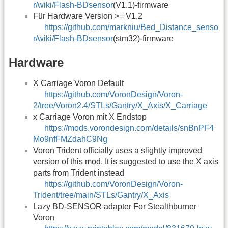
r/wiki/Flash-BDsensor
(V1.1)-firmware
Für Hardware Version >= V1.2
https://github.com/markniu/Bed_Distance_senso
r/wiki/Flash-BDsensor
(stm32)-firmware
Hardware
X Carriage Voron Default
https://github.com/VoronDesign/Voron-
2/tree/Voron2.4/STLs/Gantry/X_Axis/X_Carriage
x Carriage Voron mit X Endstop
https://mods.vorondesign.com/details/snBnPF4
Mo9nfFMZdahC9Ng
Voron Trident officially uses a slightly improved
version of this mod. It is suggested to use the X axis
parts from Trident instead
https://github.com/VoronDesign/Voron-
Trident/tree/main/STLs/Gantry/X_Axis
Lazy BD-SENSOR adapter For Stealthburner
Voron