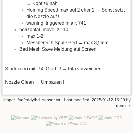
→ Kopf zu nah
Homing Speed max auf 2 eher 1 → Sonst setzt
die Nozzle auf !
warning: triggered in air, 741
horizontal_move_z : 10
max 1-2
Messbereich Spule Bed → max 3,5mm
Bed Mesh Save Meldung auf Screen
Startmakro mit 150 Grad !!! → Fila vorweichen
Nozzle Clean → Umbauen !
klipper_faq/eddy/bd_sensor.txt
· Last modified:
2025/01/12 16:20
by
dominik