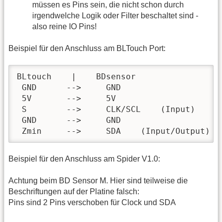
müssen es Pins sein, die nicht schon durch
irgendwelche Logik oder Filter beschaltet sind -
also reine IO Pins!
Beispiel für den Anschluss am BLTouch Port:
BLtouch    |    BDsensor

 GND      -->     GND

 5V       -->     5V

 S        -->     CLK/SCL    (Input)

 GND      -->     GND

 Zmin     -->     SDA    (Input/Output) 
Beispiel für den Anschluss am Spider V1.0:
Achtung beim BD Sensor M. Hier sind teilweise die
Beschriftungen auf der Platine falsch:
Pins sind 2 Pins verschoben für Clock und SDA