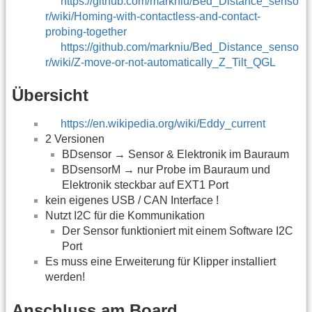
https://github.com/markniu/Bed_Distance_senso
r/wiki/Homing-with-contactless-and-contact-
probing-together
https://github.com/markniu/Bed_Distance_senso
r/wiki/Z-move-or-not-automatically_Z_Tilt_QGL
Übersicht
https://en.wikipedia.org/wiki/Eddy_current
2 Versionen
BDsensor → Sensor & Elektronik im Bauraum
BDsensorM → nur Probe im Bauraum und
Elektronik steckbar auf EXT1 Port
kein eigenes USB / CAN Interface !
Nutzt I2C für die Kommunikation
Der Sensor funktioniert mit einem Software I2C
Port
Es muss eine Erweiterung für Klipper installiert
werden!
Anschluss am Board