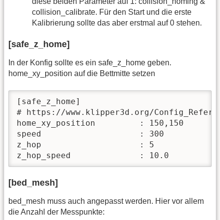
diese beiden Parameter auf 1: collision_homing &
collision_calibrate. Für den Start und die erste
Kalibrierung sollte das aber erstmal auf 0 stehen.
[safe_z_home]
In der Konfig sollte es ein safe_z_home geben.
home_xy_position auf die Bettmitte setzen
[safe_z_home]

# https://www.klipper3d.org/Config_Referen
home_xy_position         : 150,150

speed                    : 300

z_hop                    : 5

z_hop_speed              : 10.0
[bed_mesh]
bed_mesh muss auch angepasst werden. Hier vor allem
die Anzahl der Messpunkte: