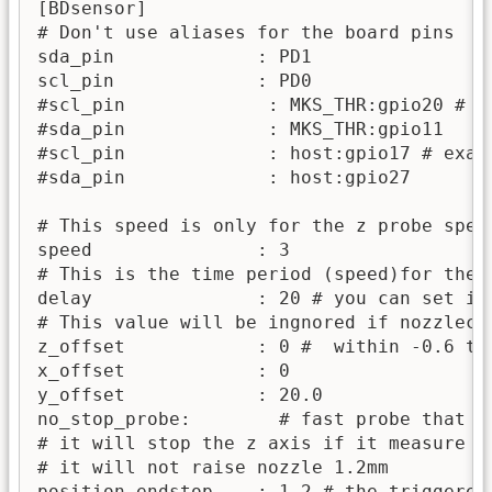
[BDsensor] 

# Don't use aliases for the board pins 

sda_pin             : PD1

scl_pin             : PD0

#scl_pin             : MKS_THR:gpio20 # e
#sda_pin             : MKS_THR:gpio11 

#scl_pin             : host:gpio17 # exam
#sda_pin             : host:gpio27

# This speed is only for the z probe spee
speed               : 3

# This is the time period (speed)for the 
delay               : 20 # you can set it
# This value will be ingnored if nozzlecol
z_offset            : 0 #  within -0.6 to 
x_offset            : 0

y_offset            : 20.0

no_stop_probe:        # fast probe that t
# it will stop the z axis if it measure t
# it will not raise nozzle 1.2mm

position_endstop    : 1.2 # the triggered