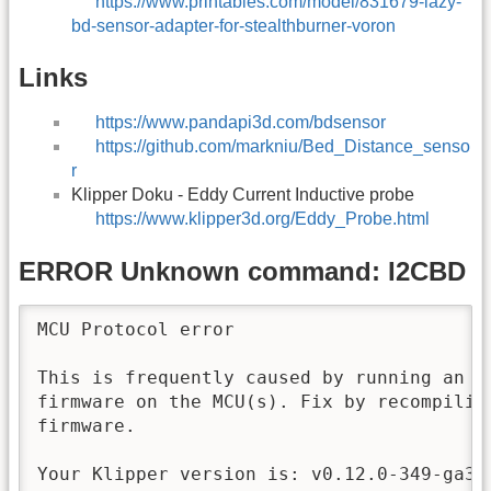
https://www.printables.com/model/831679-lazy-
bd-sensor-adapter-for-stealthburner-voron
Links
https://www.pandapi3d.com/bdsensor
https://github.com/markniu/Bed_Distance_senso
r
Klipper Doku - Eddy Current Inductive probe
https://www.klipper3d.org/Eddy_Probe.html
ERROR Unknown command: I2CBD
MCU Protocol error

This is frequently caused by running an ol
firmware on the MCU(s). Fix by recompiling
firmware.

Your Klipper version is: v0.12.0-349-ga340