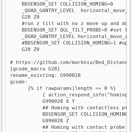
    BDSENSOR_SET COLLISION_HOMING=0

    _QUAD_GANTRY_LEVEL  horizontal_move_z=
    G28 Z0

    #run z tilt with no z move up and down
    BDSENSOR_SET QGL_TILT_PROBE=0 #set th
    _QUAD_GANTRY_LEVEL horizontal_move_z=1
    #BDSENSOR_SET COLLISION_HOMING=1 #opti
    G28 Z0

# https://github.com/markniu/Bed_Distance
[gcode_macro G28]

rename_existing: G990028

gcode:

      {% if rawparams|length == 0 %}

           { action_respond_info("homing a
           G990028 X Y

           ## Homing with contactless pro
           BDSENSOR_SET COLLISION_HOMING=0
           G990028 Z

           ## Homing with contact probe w