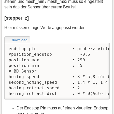
stehen und mesh_min / mesh_max muss so eingestellt
sein das der Sensor über eurem Bett ist!
[stepper_z]
Hier müssen einige Werte angepasst werden:
download
endstop_pin              : probe:z_virtual
#position_endstop         : -0.5

position_max             : 290

position_min             : -5

# BD Sensor

homing_speed             : 8 # 5,8 für Col
second_homing_speed      : 1.4 # 1, 1.4  
homing_retract_speed     : 2

homing_retract_dist      : 0 # 0(Auto Lev
Der Endstop Pin muss auf einen virtuellen Endstop
gesetzt werden.