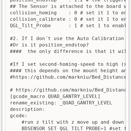
## The Sensor is attached to the board wh
collision_homing    : 0 # set it 1 to ena
collision_calibrate : 0 # set it 1 to ena
QGL_Tilt_Probe      : 1 # set 1 to enable
#2. If I don´t use the Auto Calibration .
#Or is it position_endstop?

####  the only difference is that it will
#If I set second-homing-speed to high (> 
#### this depends on the mount height and
#https://github.com/markniu/Bed_Distance_
# https://github.com/markniu/Bed_Distance
[gcode_macro QUAD_GANTRY_LEVEL]

rename_existing: _QUAD_GANTRY_LEVEL

description:

gcode:

    #run z tilt with z move up and down at
    BDSENSOR_SET QGL_TILT_PROBE=1 #set th