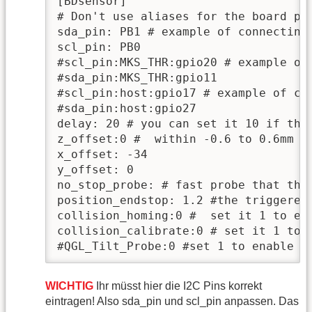
[BDsensor] 

# Don't use aliases for the board pin
sda_pin: PB1 # example of connecting 
scl_pin: PB0

#scl_pin:MKS_THR:gpio20 # example of 
#sda_pin:MKS_THR:gpio11 

#scl_pin:host:gpio17 # example of con
#sda_pin:host:gpio27

delay: 20 # you can set it 10 if the 
z_offset:0 #  within -0.6 to 0.6mm

x_offset: -34

y_offset: 0

no_stop_probe: # fast probe that the
position_endstop: 1.2 #the triggered 
collision_homing:0 #  set it 1 to ena
collision_calibrate:0 # set it 1 to 
#QGL_Tilt_Probe:0 #set 1 to enable p
WICHTIG
Ihr müsst hier die I2C Pins korrekt
eintragen! Also sda_pin und scl_pin anpassen. Das