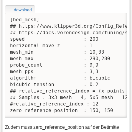
download
[bed_mesh]

## https://www.klipper3d.org/Config_Refere
## https://docs.vorondesign.com/tuning/sec
speed                    : 200

horizontal_move_z        : 1

mesh_min                 : 10,33

mesh_max                 : 290,280

probe_count              : 9,9

mesh_pps                 : 3,3

algorithm                : bicubic

bicubic_tension          : 0.2

## relative_reference_index = (x points * 
## Samples : 3x3 mesh = 4, 5x5 mesh = 12, 
#relative_reference_index : 12

zero_reference_position  : 150, 150
Zudem muss zero_reference_position auf der Bettmitte