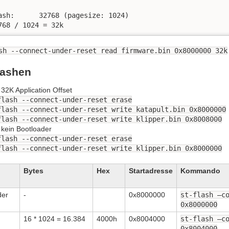


ash:      32768 (pagesize: 1024)

768 / 1024 = 32k
sh --connect-under-reset read firmware.bin 0x8000000 32k
lashen
 32K Application Offset
flash --connect-under-reset erase
flash --connect-under-reset write katapult.bin 0x8000000
flash --connect-under-reset write klipper.bin 0x8008000
 kein Bootloader
flash --connect-under-reset erase
flash --connect-under-reset write klipper.bin 0x8000000
Bytes
Hex
Startadresse
Kommando
der
-
0x8000000
st-flash –c
0x8000000
16 * 1024 = 16.384
4000h
0x8004000
st-flash –c
0x8004000