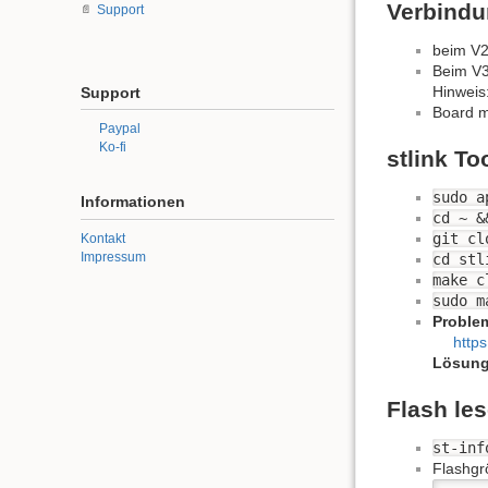
Verbind
Support
beim V2
Beim V
Hinweis
Support
Board m
Paypal
Ko-fi
stlink To
sudo a
Informationen
cd ~ &
git c
Kontakt
Impressum
cd stl
make c
sudo m
Proble
https
Lösun
Flash le
st-inf
Flashgr