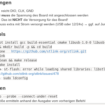
ungen
 reicht DIO, CLK, GND
3
muss
die Spannung des Board mit angeschlossen werden
: Das ist
NICHT
die Versorgung für das Board!
uss extra mit Strom versorgt werden (USB oder 12/24v) → ggf. auf Ju
ols
pt install gcc build-essential cmake libusb-1.0-0 libusb
& mkdir build -p && cd build
lone
https://github.com/stlink-org/stlink.git
ink
lean && make release
ake install
m
:
st-flash: error while loading shared libraries: libst
://github.com/stlink-org/stlink/issues/478
g
:
sudo ldconfig
sen
o --probe --connect-under-reset
öße ermitteln anhand der Ausgabe vom vorherigen Befehl