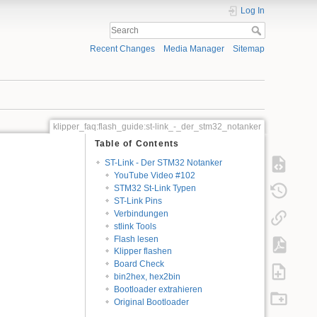
Log In
Recent Changes
Media Manager
Sitemap
klipper_faq:flash_guide:st-link_-_der_stm32_notanker
Table of Contents
ST-Link - Der STM32 Notanker
YouTube Video #102
STM32 St-Link Typen
ST-Link Pins
Verbindungen
stlink Tools
Flash lesen
Klipper flashen
Board Check
bin2hex, hex2bin
Bootloader extrahieren
Original Bootloader