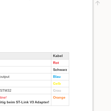
Kabel
Rot
Schwarz
output
Blau
Gelb
s STM32
Grau
tine!
Orange
ötig beim ST-Link V3 Adapter!