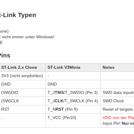
-Link Typen
lone)
t nicht immer unter Windows!
IE
Pins
ST-Link 2.x Clone
ST-Link V3Minie
Notes
3V3 (nicht empfohlen)
-
GND
GND
(SW)DIO
T_J
TMS
/T_SWDIO (Pin 3)
SWD data input/
(SW)CLK
T_J
CLK
/T_SWCLK (Pin 4)
SWD Clock
RST
T_N
RST
(Pin 9)
Reset of target
-
T_VCC (Pin10)
VDD von der Pla
Input Pin!
Nur n