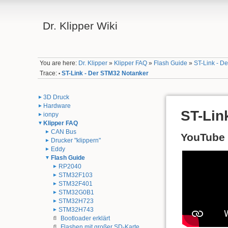
Dr. Klipper Wiki
You are here:
Dr. Klipper
»
Klipper FAQ
»
Flash Guide
»
ST-Link - D
Trace:
ST-Link - Der STM32 Notanker
•
3D Druck
Hardware
ST-Lin
ionpy
Klipper FAQ
CAN Bus
YouTube 
Drucker "klippern"
Eddy
Flash Guide
RP2040
STM32F103
STM32F401
STM32G0B1
STM32H723
STM32H743
Bootloader erklärt
Flashen mit großer SD-Karte