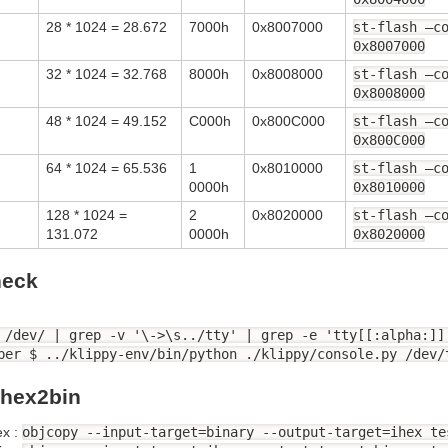
28 * 1024 = 28.672
7000h
0x8007000
st-flash –c
0x8007000
32 * 1024 = 32.768
8000h
0x8008000
st-flash –c
0x8008000
48 * 1024 = 49.152
C000h
0x800C000
st-flash –c
0x800C000
64 * 1024 = 65.536
1
0x8010000
st-flash –c
0000h
0x8010000
128 * 1024 =
2
0x8020000
st-flash –c
131.072
0000h
0x8020000
heck
 /dev/ | grep -v '\->\s../tty' | grep -e 'tty[[:alpha:]]
per $ ../klippy-env/bin/python ./klippy/console.py /dev/
 hex2bin
ex :
objcopy --input-target=binary --output-target=ihex te