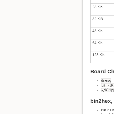
28 Kib
32 KiB
48 Kib
64 Kib
128 Kib
Board C
dmesg
ls -lR
~/klip
bin2hex,
Bin 2 H