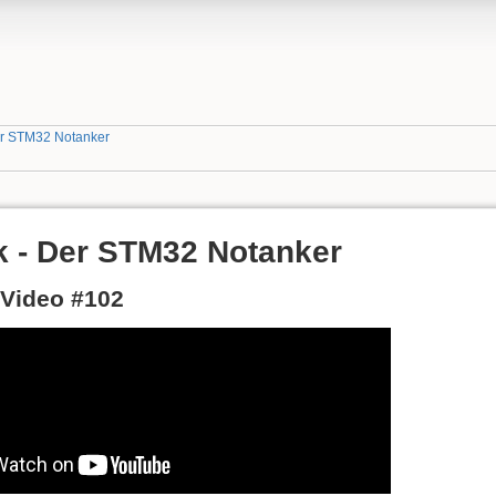
er STM32 Notanker
k - Der STM32 Notanker
Video #102