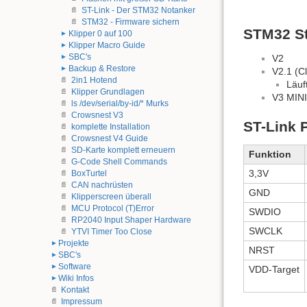
ST-Link - Der STM32 Notanker
STM32 - Firmware sichern
STM32 St
Klipper 0 auf 100
Klipper Macro Guide
SBC's
V2
Backup & Restore
V2.1 (C
2in1 Hotend
Läuf
Klipper Grundlagen
V3 MIN
ls /dev/serial/by-id/* Murks
Crowsnest V3
ST-Link 
komplette Installation
Crowsnest V4 Guide
SD-Karte komplett erneuern
Funktion
G-Code Shell Commands
3,3V
BoxTurtel
CAN nachrüsten
GND
Klipperscreen überall
MCU Protocol (T)Error
SWDIO
RP2040 Input Shaper Hardware
SWCLK
YTVI Timer Too Close
Projekte
NRST
SBC's
Software
VDD-Target
Wiki Infos
Kontakt
Impressum